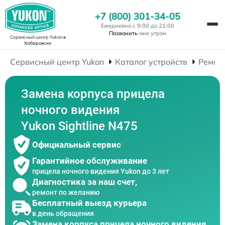
+7 (800) 301-34-05
Ежедневно с 9:00 до 21:00
Позвонить
мне утром
Сервисный центр Yukon
в
Хабаровске
Сервисный центр Yukon
Каталог устройств
Ремон
Замена корпуса прицела
ночного видения
Yukon Sightline N475
Официальный сервис
Гарантийное обслуживание
прицела ночного видения Yukon до 3 лет
Диагностика за наш счет,
ремонт по желанию
Бесплатный выезд курьера
в день обращения
Замена корпуса прицела ночного видения