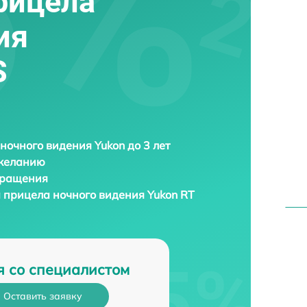
рицела
ия
S
ночного видения Yukon до 3 лет
 желанию
бращения
а прицела ночного видения
Yukon RT
я со специалистом
Оставить заявку