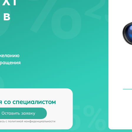
 XT
 в
 желанию
бращения
я со специалистом
Оставить заявку
есь c
политикой конфиденциальности