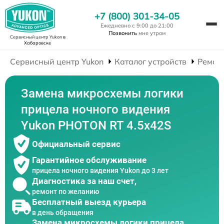
+7 (800) 301-34-05
Ежедневно с 9:00 до 21:00
Позвонить
мне утром
Сервисный центр Yukon
в
Хабаровске
Сервисный центр Yukon
Каталог устройств
Ремон
Замена микросхемы логики
прицела ночного видения
Yukon PHOTON RT 4.5x42S
Официальный сервис
Гарантийное обслуживание
прицела ночного видения Yukon до 3 лет
Диагностика за наш счет,
ремонт по желанию
Бесплатный выезд курьера
в день обращения
Замена микросхемы логики прицела