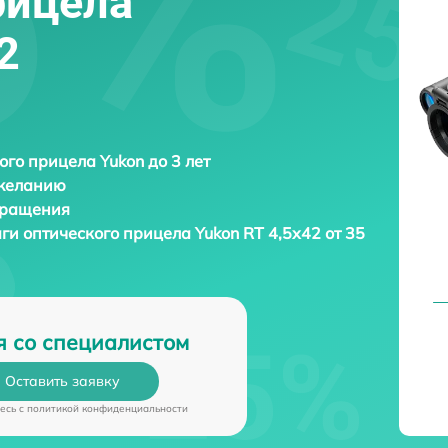
рицела
2
ого прицела Yukon до 3 лет
 желанию
бращения
аги оптического прицела
Yukon RT 4,5х42 от 35
я со специалистом
Оставить заявку
есь c
политикой конфиденциальности