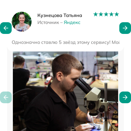
Наши мастера
Кузнецова Татьяна
Источник –
Яндекс
Однозначно ставлю 5 звёзд этому сервису! Мой опти