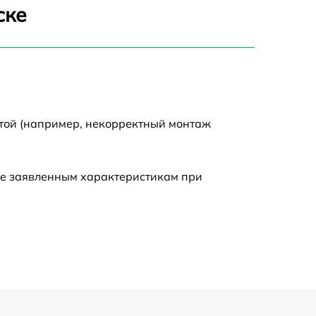
750 р
ске
1550 р
2000 р
отой (например, некорректный монтаж
650 р
590 р
ие заявленным характеристикам при
1250 р
590 р
650 р