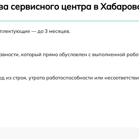
от 60 мин
ва сервисного центра в Хабаров
от 60 мин
мплектующие — до 3 месяцев.
от 60 мин
авности, который прямо обусловлен с выполненной раб
от 60 мин
от 60 мин
из строя, утрата работоспособности или несоответств
от 60 мин
от 60 мин
от 60 мин