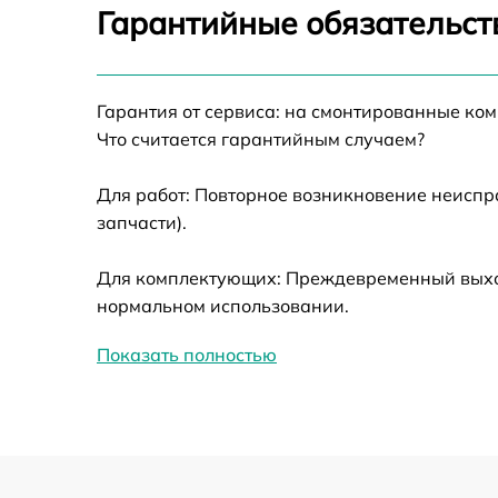
Калибровка и настройка тепловизора
Гарантийные обязательст
Ремонт датчика синхроимпульсов
Гарантия от сервиса: на смонтированные ко
Ремонт оптики
Что считается гарантийным случаем?
Для работ: Повторное возникновение неиспр
Восстановление питания
запчасти).
Замена ключей управления
Для комплектующих: Преждевременный выход 
нормальном использовании.
Замена корпуса
Показать полностью
Замена аккумулятора
Замена процессора