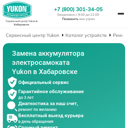
+7 (800) 301-34-05
Ежедневно с 9:00 до 21:00
Позвонить
мне утром
Сервисный центр Yukon
в
Хабаровске
Сервисный центр Yukon
Каталог устройств
Ремон
Замена аккумулятора
электросамоката
Yukon в Хабаровске
Официальный сервис
Гарантийное обслуживание
до 3 лет
Диагностика за наш счет,
ремонт по желанию
Бесплатный выезд курьера
в день обращения
Срочный ремонт